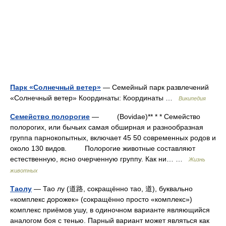
Парк «Солнечный ветер»
— Семейный парк развлечений
«Солнечный ветер» Координаты: Координаты …
Википедия
Семейство полорогие
— (Bovidae)** * * Семейство
полорогих, или бычьих самая обширная и разнообразная
группа парнокопытных, включает 45 50 современных родов и
около 130 видов. Полорогие животные составляют
естественную, ясно очерченную группу. Как ни… …
Жизнь
животных
Таолу
— Тао лу (道路, сокращённо тао, 道), буквально
«комплекс дорожек» (сокращённо просто «комплекс»)
комплекс приёмов ушу, в одиночном варианте являющийся
аналогом боя с тенью. Парный вариант может являться как