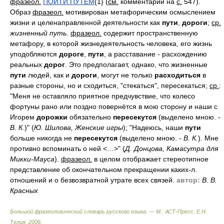
фразеол.
ПОЙТИ ПУТЁМ
{1} (
см.
комментарий на
с.
547).
Образ
фразеол.
мотивирован метафорическим осмыслением
жизни и целенаправленной деятельности как
пути
,
дороги
;
ср.
жизненный путь
.
фразеол.
содержит пространственную
метафору, в которой жизнедеятельность человека, его жизнь
уподобляются
дороге
,
пути
, а расставание - расхождению
реальных
дорог
. Это предполагает, однако, что жизненные
пути
людей, как и
дороги
, могут не только
расходиться
в
разные стороны, но и сходиться, "стекаться", пересекаться;
ср.
:
"Меня не оставляло приятное предчувствие, что колесо
фортуны рано или поздно повернётся в мою сторону и наши с
Игорем
дорожки
обязательно
пересекутся
(выделено мною. -
В. К.
)" (
Ю. Шилова, Женские игры
); "Надеюсь, наши
пути
больше никогда не
пересекутся
(выделено мною. -
В. К.
). Мне
противно вспоминать о ней <…>" (
Д. Донцова, Камасутра для
Микки-Мауса
).
фразеол.
в целом отображает стереотипное
представление об окончательном прекращении каких-л.
отношений и о безвозвратной утрате всех связей.
автор:
В. В.
Красных
Большой фразеологический словарь русского языка. — М.: АСТ-Пресс
.
Е.Н.
Телия
.
2006
.