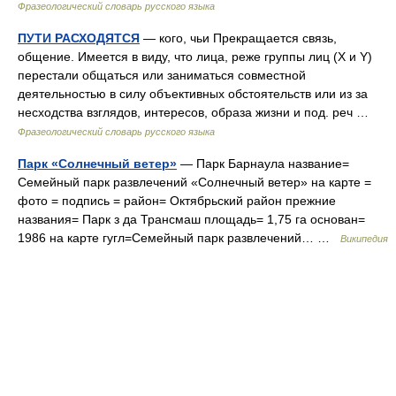
Фразеологический словарь русского языка
ПУТИ РАСХОДЯТСЯ
— кого, чьи Прекращается связь,
общение. Имеется в виду, что лица, реже группы лиц (X и Y)
перестали общаться или заниматься совместной
деятельностью в силу объективных обстоятельств или из за
несходства взглядов, интересов, образа жизни и под. реч …
Фразеологический словарь русского языка
Парк «Солнечный ветер»
— Парк Барнаула название=
Семейный парк развлечений «Солнечный ветер» на карте =
фото = подпись = район= Октябрьский район прежние
названия= Парк з да Трансмаш площадь= 1,75 га основан=
1986 на карте гугл=Семейный парк развлечений… …
Википедия