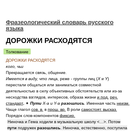
Фразеологический словарь русского
языка
ДОРОЖКИ РАСХОДЯТСЯ
Толкование
ДОРОЖКИ РАСХОДЯТСЯ
кого, чьи
Прекращается связь, общение.
Имеется в виду, что
лица, реже - группы лиц (
X
и
Y
)
перестали общаться или заниматься совместной
деятельностью в силу объективных обстоятельств или из-за
несходства взглядов, интересов, образа жизни
и под.
реч.
стандарт
.
✦
Пути
X-а и Y-а
разошлись
.
Именная часть
неизм.
Чаще глагол
сов. в.
в
прош. вр.
В роли
самостоят. высказ.
Порядок слов-компонентов
фиксир.
Ниночка и Гема ходили в музыкальную школу <…>. Потом
пути
подружек
разошлись
. Ниночка, естественно, поступила